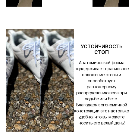
УСТОЙЧИВОСТЬ
СТОП
Анатомической форма
поддерживает правильное
положение стопы и
способствует
равномерному
распределению веса при
Каталог
ходьбе или беге.
Мужская
Делаем босоногую обувь
Благодаря эргономичной
доступной и привлекательной.
Женская
конструкции это настолько
Детская
Аксессуары
©2023 Босоногая
удобно, что вы можете
Москва. Все права
Зимняя
носить его целый день!
защищены.