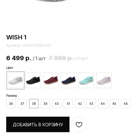
WISH 1
Артикул:
XZH0178WH38
6 499
р.
7 999
р.
/
1 шт
/
1 шт
Цвет
Размер
36
37
38
39
40
41
42
43
44
45
46
ДОБАВИТЬ В КОРЗИНУ