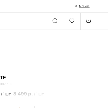
Москва
ITE
0107PI36
8 499
р.
/
1 шт
/
1 шт