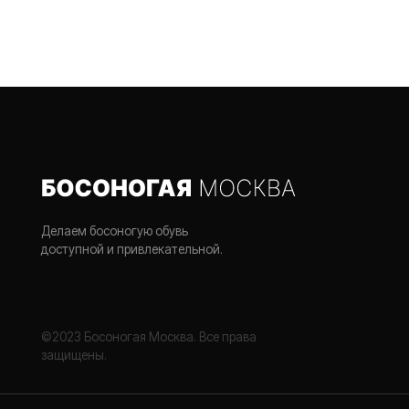
Делаем босоногую обувь
доступной и привлекательной.
©2023 Босоногая Москва. Все права
защищены.
Сообщество
Для вопросов и
Telegram
@careBarefootbot (T
VK