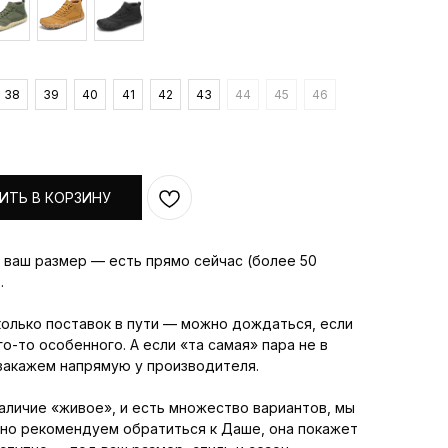
38
39
40
41
42
43
44
45
46
ИТЬ В КОРЗИНУ
а ваш размер — есть прямо сейчас (более 50
.
колько поставок в пути — можно дождаться, если
о-то особенного. А если «та самая» пара не в
закажем напрямую у производителя.
 наличие «живое», и есть множество вариантов, мы
но рекомендуем обратиться к Даше, она покажет