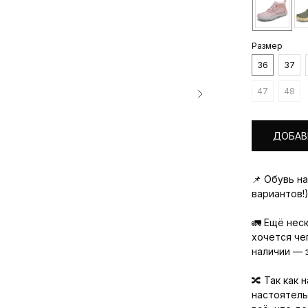
Размер
36
37
47
48
ДОБАВ
📌 Обувь н
вариантов!)
🚛 Ещё нес
хочется чег
наличии — 
🔀 Так как
настоятель