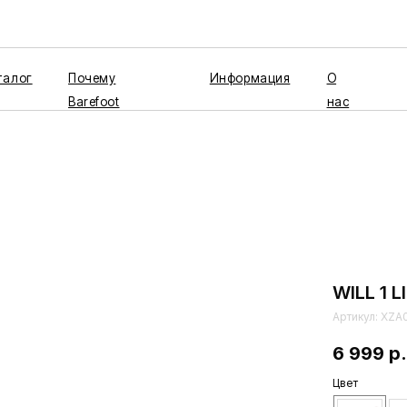
Почему
Информация
О
Barefoot
нас
WILL 1 L
Артикул:
XZA
6 999
р.
Цвет