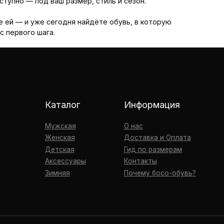
оступно — под ваш размер, стиль и сезон.
е ей — и уже сегодня найдёте обувь, в которую
с первого шага.
аталог
Информация
жская
О нас
нская
Доставка и Оплата
тская
Гид по размерам
сессуары
Контакты
мняя
Почему босо-обувь?
ополнительно
литика конфиденциальности
льзовательское
глашение
Наверх