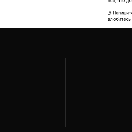
всё, что д
🤳 Напишит
влюбитесь 
К
Му
Же
Де
Ак
Зи
 предложений
Д
По
G)
По
со