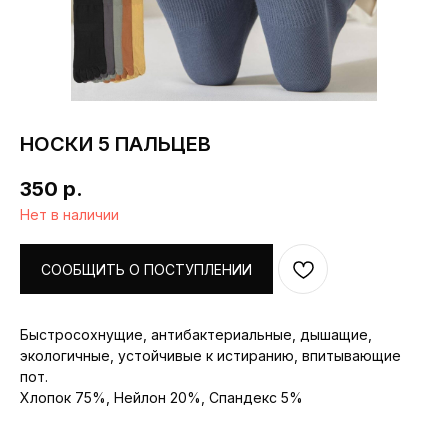
НОСКИ 5 ПАЛЬЦЕВ
350
р.
Нет в наличии
СООБЩИТЬ О ПОСТУПЛЕНИИ
Каталог
Мужская
Делаем босоногую обувь
Быстросохнущие, антибактериальные, дышащие,
доступной и привлекательной.
Женская
экологичные, устойчивые к истиранию, впитывающие
Детская
пот.
Аксессуары
©2023 Босоногая
Москва. Все права
Зимняя
Хлопок 75%, Нейлон 20%, Спандекс 5%
защищены.