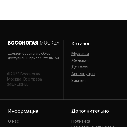
Дополнительно
Информация
О нас
Политика
конфиденциальности
Доставка и Оплата
Пользовательское
Гид по размерам
соглашение
Контакты
Почему босо-обувь?
Сообщество
Для вопросов и
предложений
Telegram
VK
@careBarefootbot (TG)
Наверх