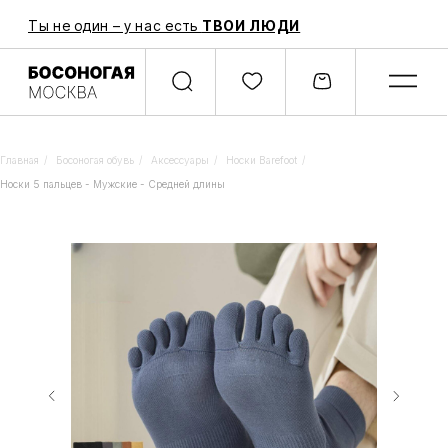
Ты не один – у нас есть
ТВОИ ЛЮДИ
Главная
/
Босоногая обувь
/
Аксессуары
/
Носки Barefoot
/
Носки 5 пальцев - Мужские - Средней длины