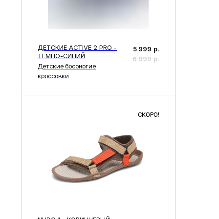
ТЕМНО-СИНИЙ
6 999
р.
Детские босоногие
кроссовки
СКОРО!
Скрыть
NUDO 1 - КОРИЧНЕВЫЙ
5 999
р.
Босоногие сандалии
6 999
р.