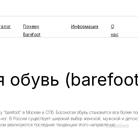
Почему
Информация
О
Barefoot
нас
бувь (barefoot)
ot" в Москве и СПб. Босоногая обувь становится все более популярной не тол
 России существует широкий выбор женской, мужской и детской босоногой об
лизуются последние тенденции этого направления.
Подробнее
нный выбор для здоровья ваших ног
на
Цвет