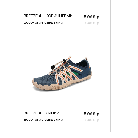
BREEZE 4 - СИНИЙ
5 999
р.
Босоногие сандалии
7 499
р.
Анатомическая обувь стала невероятно популярной за последние годы
аппарата. Отличается она учётом особенностей стопы, создавая идеа
дискуссий, и одна из них касается вопроса, не всегда ли она полезна 
Да
В то время как детская ортопедическая обувь часто рекомендуется с
некоторые риски. Примером может служить домашняя обувь с жестки
с опущением внутренних сводов стопы, если она не подходит индиви
Современный интернет-магазин ортопедических товаров, являясь час
двигательного аппарата: от корсетов и корректоров до стелек и корр
даже компрессионная одежда, такая как компрессионный трикотаж, з
Эта продукция изготавливается из натуральных материалов, что несо