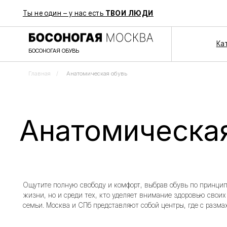
Ты не один – у нас есть
ТВОИ ЛЮДИ
Каталог
БОСОНОГАЯ ОБУВЬ
Главная
/
Анатомическая обувь
Анатомическая о
Ощутите полную свободу и комфорт, выбрав обувь по принципу "barefo
жизни, но и среди тех, кто уделяет внимание здоровью своих ног. В
семьи. Москва и СПб представляют собой центры, где с размахом реа
Анатомические и орто товары: несомне
Наличие
Размер
Бренд
Тип
Категория
Це