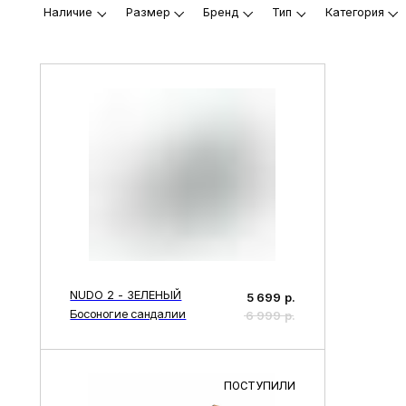
Обувь - наше все! В ассортименте нашего магазина вы найдете 
Анатомическая обувь - это не просто туфли, это ваш первый ша
Мы предлагаем широкий каталог товаров, от открытых сандали
Анатомические товары часто рекоменду
но могут предоставлять временные ул
Они предлагают временную поддержку супинатора, что может с
Ортопедические стельки предназначены для облегчения ходьбы
В производстве применяется качественная и натуральная кожа
Выбор размера и доставка: у нас все п
NUDO 2 - ЗЕЛЕНЫЙ
5 699
р.
Босоногие сандалии
6 999
р.
Выбрать размер стало еще проще благодаря нашим подробным 
Удобная система доставки позволит получить ваши новые анат
В случае возникновения вопросов или нужды в возврате, всегд
ПОСТУПИЛИ
Анатомическая обувь - ваш выбор для 
Обувь из нашего каталога позволяет чувствовать каждую дета