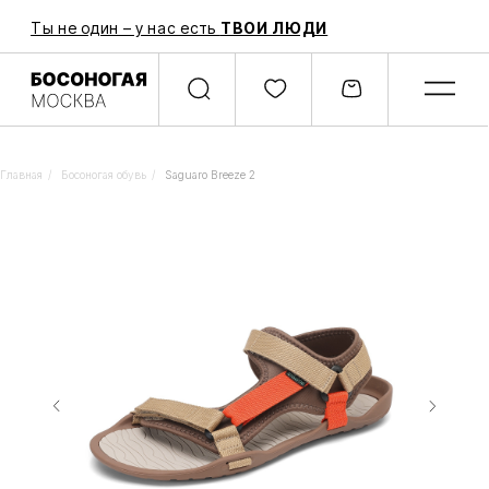
Ты не один – у нас есть
ТВОИ ЛЮДИ
Главная
/
Босоногая обувь
/
Saguaro Breeze 2