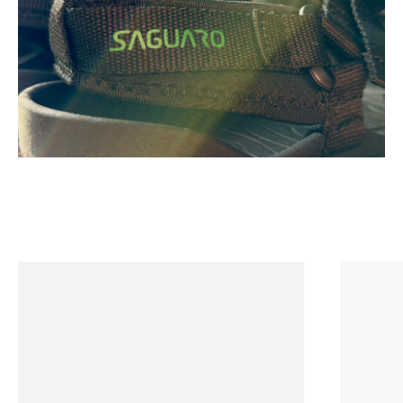
Мужская
Делаем босоногую обувь
доступной и привлекательной.
Женская
Детская
Аксессуары
©2023 Босоногая
Москва. Все права
Зимняя
защищены.
Дополнительно
Информация
О нас
Политика
конфиденциальности
Доставка и Оплата
Пользовательское
Гид по размерам
соглашение
Контакты
Почему босо-обувь?
Сообщество
Для вопросов и
предложений
Telegram
VK
@careBarefootbot (TG)