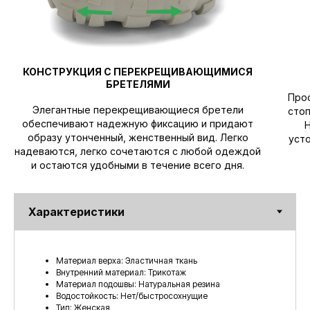
Дополнительно
Информация
О нас
Политика
конфиденциальности
Доставка и Оплата
КОНСТРУКЦИЯ С ПЕРЕКРЕЩИВАЮЩИМИСЯ
Пользовательское
Гид по размерам
соглашение
БРЕТЕЛЯМИ
Контакты
Прос
Почему босо-обувь?
Элегантные перекрещивающиеся бретели
стоп
обеспечивают надежную фиксацию и придают
образу утонченный, женственный вид. Легко
уст
Сообщество
Для вопросов и
надеваются, легко сочетаются с любой одеждой
предложений
и остаются удобными в течение всего дня.
Telegram
VK
@careBarefootbot (TG)
Наверх
Материал верха: Эластичная ткань
Внутренний материал: Трикотаж
Материал подошвы: Натуральная резина
Водостойкость: Нет/быстросохнущие
Тип: Женская