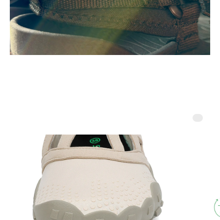
Каталог
Мужская
Делаем босоногую обувь
доступной и привлекательной.
Женская
Детская
Аксессуары
©2023 Босоногая
Москва. Все права
Зимняя
защищены.