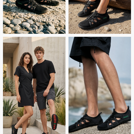
Каталог
Мужская
Делаем босоногую обувь
доступной и привлекательной.
Женская
Детская
Аксессуары
©2023 Босоногая
Москва. Все права
Зимняя
защищены.
Дополнительно
Информация
О нас
Политика
конфиденциальности
Доставка и Оплата
Пользовательское
Гид по размерам
соглашение
Контакты
Почему босо-обувь?
Сообщество
Для вопросов и
предложений
Telegram
VK
@careBarefootbot (TG)