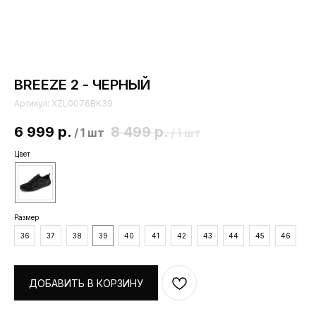
BREEZE 2 - ЧЕРНЫЙ
Артикул:
XZL0076BK39
6 999
р.
8 499
р.
/
1 шт
/
1 шт
Цвет
Размер
36
37
38
39
40
41
42
43
44
45
46
ДОБАВИТЬ В КОРЗИНУ