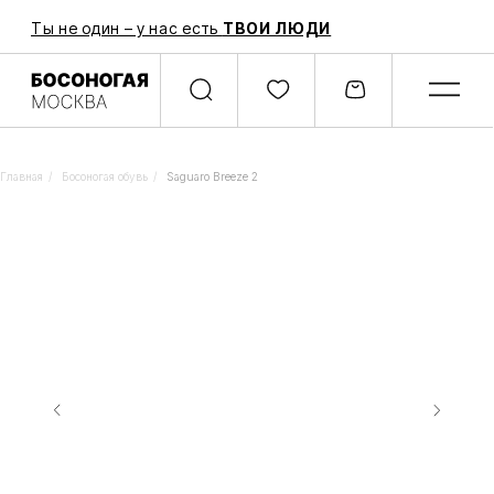
Ты не один – у нас есть
ТВОИ ЛЮДИ
Главная
/
Босоногая обувь
/
Saguaro Breeze 2